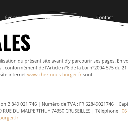
Évènements
Nos emplacements
Contact
ALES
tilisation du présent site avant d’y parcourir ses pages. En v
i, conformément de l’Article n°6 de la Loi n°2004-575 du 21 
site internet
www.chez-nous-burger.fr
sont :
n B 849 021 746 | Numéro de TVA : FR 62849021746 | Capita
149 RUE DU MALPERTHUY 74350 CRUSEILLES | Téléphone :
06
urger.fr