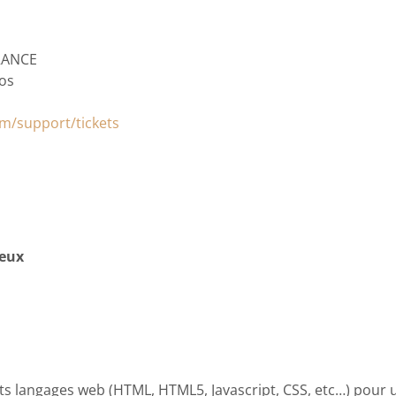
FRANCE
ros
om/support/tickets
ieux
ts langages web (HTML, HTML5, Javascript, CSS, etc…) pour un