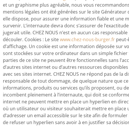
et un graphisme plus agréable, nous vous recommandons
mentions légales ont été générées sur le site Générateu
elle dispose, pour assurer une information fiable et une m
survenir. L’internaute devra donc s’assurer de l’exactitud
jugerait utile. CHEZ NOUS n’est en aucun cas responsable de
découler. Cookies : Le site
www.chez-nous-burger.fr
peut-ê
d’affichage. Un cookie est une information déposée sur vot
sont stockées sur votre ordinateur dans un simple fichier 
parties de ce site ne peuvent être fonctionnelles sans l’acc
d’autres sites internet ou d’autres ressources disponibl
avec ses sites internet. CHEZ NOUS ne répond pas de la disp
responsable de tout dommage, de quelque nature que ce s
informations, produits ou services qu’ils proposent, ou de t
incombent pleinement à l’internaute, qui doit se conformer à
internet ne peuvent mettre en place un hyperlien en direc
où un utilisateur ou visiteur souhaiterait mettre en place 
d’adresser un email accessible sur le site afin de formul
de refuser un hyperlien sans avoir à en justifier sa décisio