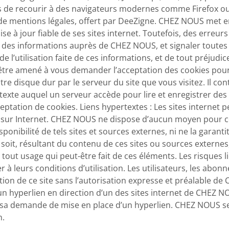
 de recourir à des navigateurs modernes comme Firefox 
r de mentions légales, offert par DeeZigne. CHEZ NOUS met
ise à jour fiable de ses sites internet. Toutefois, des erreu
e des informations auprès de CHEZ NOUS, et signaler toutes m
 l’utilisation faite de ces informations, et de tout préjudic
tre amené à vous demander l’acceptation des cookies pour 
re disque dur par le serveur du site que vous visitez. Il co
texte auquel un serveur accède pour lire et enregistrer des
eptation de cookies. Liens hypertextes : Les sites internet p
es sur Internet. CHEZ NOUS ne dispose d’aucun moyen pour c
onibilité de tels sites et sources externes, ni ne la garanti
oit, résultant du contenu de ces sites ou sources externe
out usage qui peut-être fait de ces éléments. Les risques lié
 leurs conditions d’utilisation. Les utilisateurs, les abonnés
tion de ce site sans l’autorisation expresse et préalable d
un hyperlien en direction d’un des sites internet de CHEZ NO
er sa demande de mise en place d’un hyperlien. CHEZ NOUS se
n.